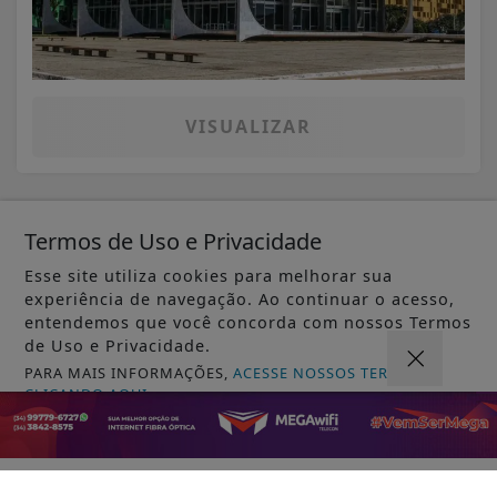
VISUALIZAR
Termos de Uso e Privacidade
07 DE AGO
EDUCAÇÃO
Fies começa a convocar nesta sexta
Esse site utiliza cookies para melhorar sua
experiência de navegação. Ao continuar o acesso,
estudantes em lista de espera
entendemos que você concorda com nossos Termos
de Uso e Privacidade.
PARA MAIS INFORMAÇÕES,
ACESSE NOSSOS TERMOS
CLICANDO AQUI
PROSSEGUIR