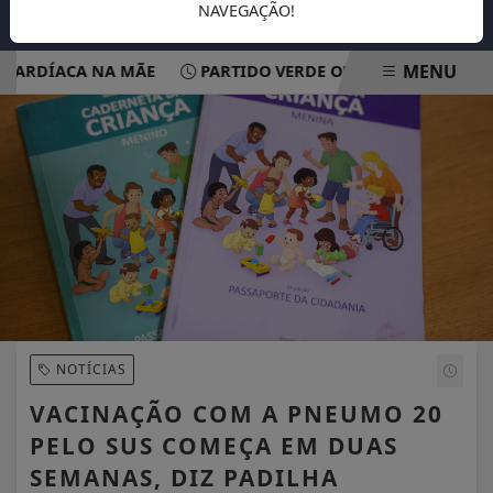
NAVEGAÇÃO!
MENU
RDÍACA NA MÃE
PARTIDO VERDE OFICIALIZA APOIO À CA
EM ALTA
NOTÍCIAS
VACINAÇÃO COM A PNEUMO 20
PELO SUS COMEÇA EM DUAS
SEMANAS, DIZ PADILHA